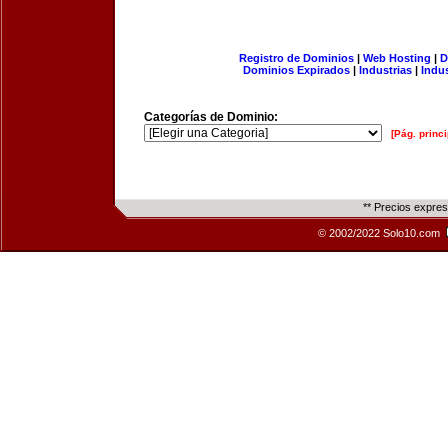
Registro de Dominios
|
Web Hosting
|
D
Dominios Expirados
|
Industrias
|
Indu
Categorías de Dominio:
[Pág. princi
** Precios expre
© 2002/2022 Solo10.com