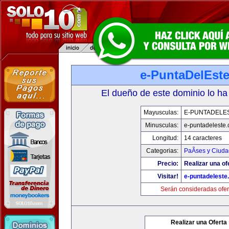
e-PuntaDelEst
El dueño de este dominio lo ha
Mayusculas:
E-PUNTADELE
Minusculas:
e-puntadeleste
Longitud:
14 caracteres
Categorias:
PaÃ­ses y Ciud
Precio:
Realizar una of
Visitar!
e-puntadeleste
Serán consideradas ofer
Realizar una Oferta