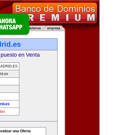
rid.es
 puesto en Venta
ADRID.ES
id.es
id.es
tas
ealizar una Oferta