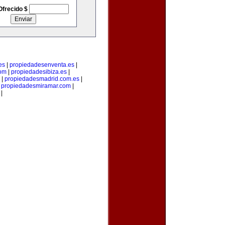
Ofrecido $
es
|
propiedadesenventa.es
|
com
|
propiedadesibiza.es
|
|
propiedadesmadrid.com.es
|
|
propiedadesmiramar.com
|
|