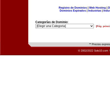
Registro de Dominios
|
Web Hosting
|
D
Dominios Expirados
|
Industrias
|
Indu
Categorías de Dominio:
[Pág. princi
** Precios expre
© 2002/2022 Solo10.com