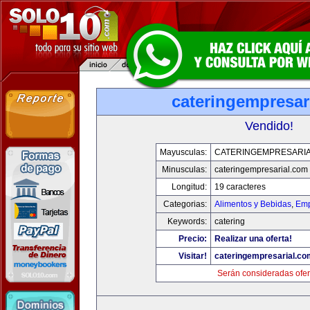
cateringempresar
Vendido!
Mayusculas:
CATERINGEMPRESARI
Minusculas:
cateringempresarial.com
Longitud:
19 caracteres
Categorias:
Alimentos y Bebidas
,
Emp
Keywords:
catering
Precio:
Realizar una oferta!
Visitar!
cateringempresarial.co
Serán consideradas ofer