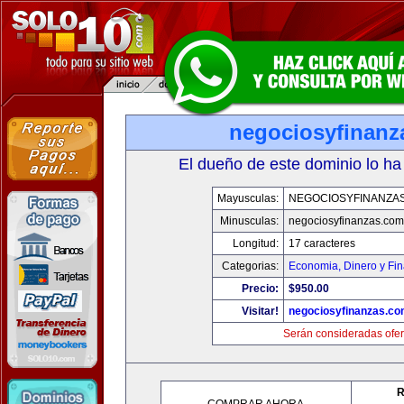
negociosyfinanz
El dueño de este dominio lo ha
Mayusculas:
NEGOCIOSYFINANZA
Minusculas:
negociosyfinanzas.com
Longitud:
17 caracteres
Categorias:
Economia, Dinero y Fi
Precio:
$950.00
Visitar!
negociosyfinanzas.c
Serán consideradas ofer
R