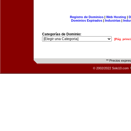
Registro de Dominios
|
Web Hosting
|
D
Dominios Expirados
|
Industrias
|
Indu
Categorías de Dominio:
[Pág. princi
** Precios expre
© 2002/2022 Solo10.com