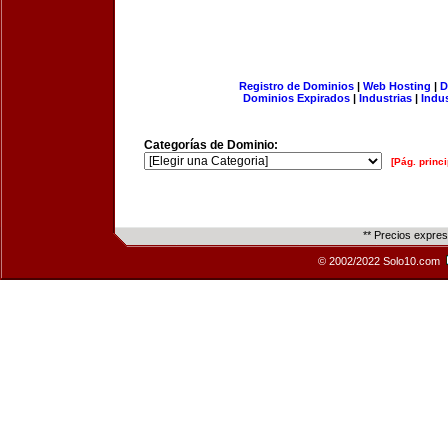
Registro de Dominios
|
Web Hosting
|
D
Dominios Expirados
|
Industrias
|
Indu
Categorías de Dominio:
[Pág. princi
** Precios expre
© 2002/2022 Solo10.com