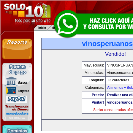
vinosperuano
Vendido!
Mayusculas:
VINOSPERUA
Minusculas:
vinosperuanos
Longitud:
13 caracteres
Categorias:
Alimentos y Be
Precio:
Realizar una of
Visitar!
vinosperuanos
Serán consideradas ofer