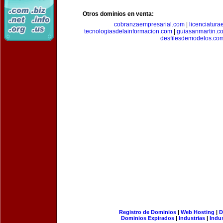
Otros dominios en venta:
cobranzaempresarial.com
|
licenciatura
tecnologiasdelainformacion.com
|
guiasanmartin.c
desfilesdemodelos.co
Registro de Dominios
|
Web Hosting
|
D
Dominios Expirados
|
Industrias
|
Indu