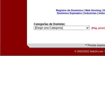
Registro de Dominios
|
Web Hosting
|
D
Dominios Expirados
|
Industrias
|
Indu
Categorías de Dominio:
[Pág. princi
** Precios expre
© 2002/2022 Solo10.com