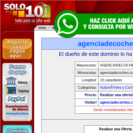
agenciadecoch
El dueño de este dominio lo ha
Mayusculas:
AGENCIADECOCH
Minusculas:
agenciadecoches.c
Longitud:
15 caracteres
Categorias:
AutomÃ³viles y Coc
Precio:
Realizar una oferta
Visitar!
agenciadecoches.
Serán consideradas ofer
Realizar una Oferta