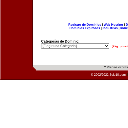
Registro de Dominios
|
Web Hosting
|
D
Dominios Expirados
|
Industrias
|
Indu
Categorías de Dominio:
[Pág. princi
** Precios expre
© 2002/2022 Solo10.com