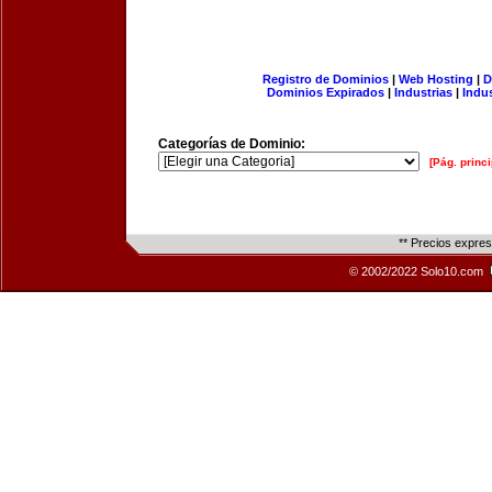
Registro de Dominios
|
Web Hosting
|
D
Dominios Expirados
|
Industrias
|
Indu
Categorías de Dominio:
[Pág. princi
** Precios expre
© 2002/2022 Solo10.com