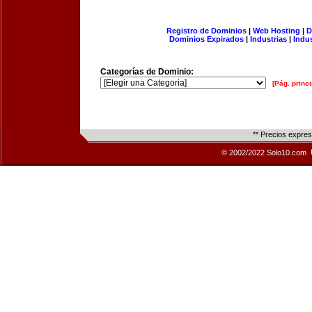
Registro de Dominios
|
Web Hosting
|
D
Dominios Expirados
|
Industrias
|
Indu
Categorías de Dominio:
[Pág. princi
** Precios expre
© 2002/2022 Solo10.com