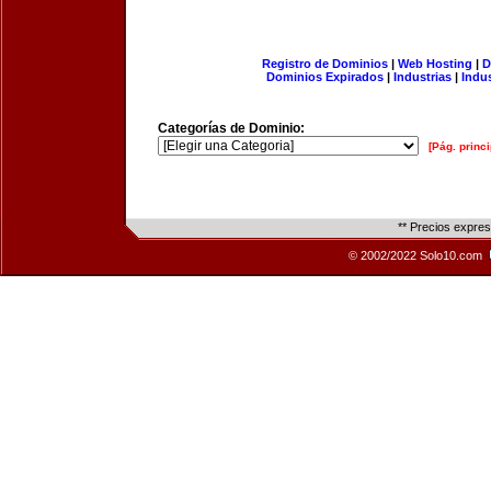
Registro de Dominios
|
Web Hosting
|
D
Dominios Expirados
|
Industrias
|
Indu
Categorías de Dominio:
[Pág. princi
** Precios expre
© 2002/2022 Solo10.com