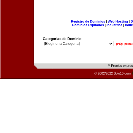
Registro de Dominios
|
Web Hosting
|
D
Dominios Expirados
|
Industrias
|
Indu
Categorías de Dominio:
[Pág. princi
** Precios expre
© 2002/2022 Solo10.com