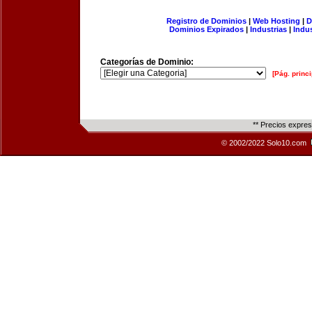
Registro de Dominios
|
Web Hosting
|
D
Dominios Expirados
|
Industrias
|
Indu
Categorías de Dominio:
[Pág. princi
** Precios expre
© 2002/2022 Solo10.com