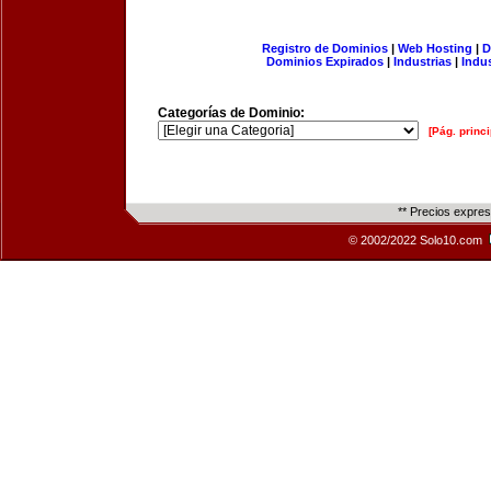
Registro de Dominios
|
Web Hosting
|
D
Dominios Expirados
|
Industrias
|
Indu
Categorías de Dominio:
[Pág. princi
** Precios expre
© 2002/2022 Solo10.com