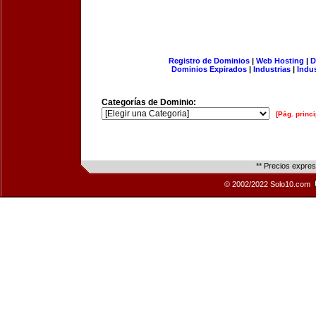
Registro de Dominios
|
Web Hosting
|
D
Dominios Expirados
|
Industrias
|
Indu
Categorías de Dominio:
[Pág. princi
** Precios expre
© 2002/2022 Solo10.com