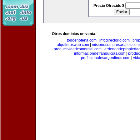
Precio Ofrecido $
Otros dominios en venta:
todoenoferta.com
|
infodirectorio.com
|
pro
alquileresweb.com
|
misionesempresariales.com
productividadcomercial.com
|
arriendodepropieda
informaciondefranquicias.com
|
produc
profesionalesargentinos.com
|
vid