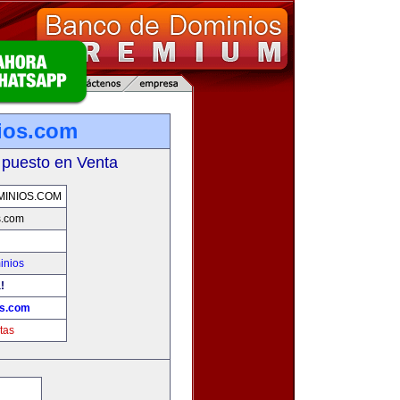
ios.com
 puesto en Venta
INIOS.COM
s.com
inios
!
os.com
tas