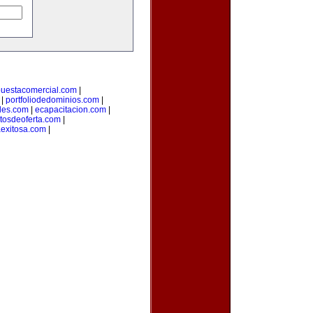
puestacomercial.com
|
|
portfoliodedominios.com
|
des.com
|
ecapacitacion.com
|
tosdeoferta.com
|
aexitosa.com
|