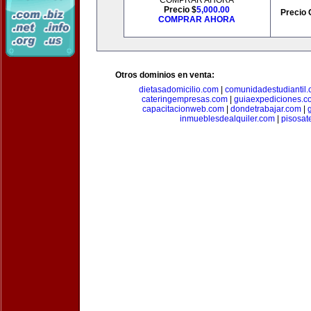
COMPRAR AHORA
Precio $
5,000.00
Precio 
COMPRAR AHORA
Otros dominios en venta:
dietasadomicilio.com
|
comunidadestudiantil
cateringempresas.com
|
guiaexpediciones.c
capacitacionweb.com
|
dondetrabajar.com
|
inmueblesdealquiler.com
|
pisosat