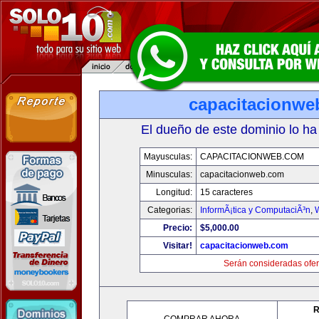
capacitacionwe
El dueño de este dominio lo ha
Mayusculas:
CAPACITACIONWEB.COM
Minusculas:
capacitacionweb.com
Longitud:
15 caracteres
Categorias:
InformÃ¡tica y ComputaciÃ³n
,
Precio:
$5,000.00
Visitar!
capacitacionweb.com
Serán consideradas ofer
R