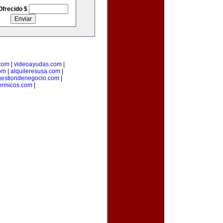
Ofrecido $
.com
|
videoayudas.com
|
om
|
alquileresusa.com
|
gestiondenegocio.com
|
ermicos.com
|