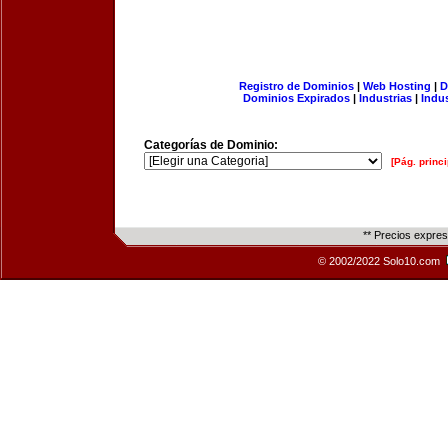
Registro de Dominios
|
Web Hosting
|
D
Dominios Expirados
|
Industrias
|
Indu
Categorías de Dominio:
[Pág. princi
** Precios expre
© 2002/2022 Solo10.com