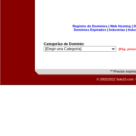
Registro de Dominios
|
Web Hosting
|
D
Dominios Expirados
|
Industrias
|
Indu
Categorías de Dominio:
[Pág. princi
** Precios expre
© 2002/2022 Solo10.com