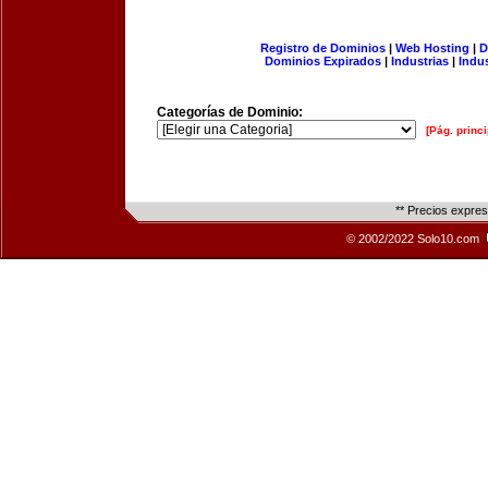
Registro de Dominios
|
Web Hosting
|
D
Dominios Expirados
|
Industrias
|
Indu
Categorías de Dominio:
[Pág. princi
** Precios expre
© 2002/2022 Solo10.com