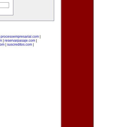
|
procesoempresarial.com
|
om
|
reservarpasaje.com
|
com
|
suscreditos.com
|