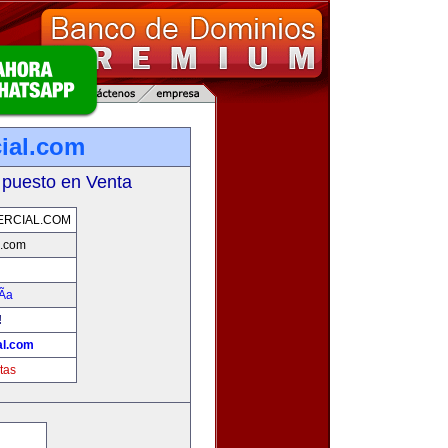
ial.com
 puesto en Venta
ERCIAL.COM
l.com
Ã­a
!
al.com
tas