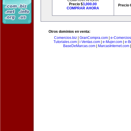
COMPRAR AHORA
Precio $
3,000.00
Precio 
COMPRAR AHORA
Otros dominios en venta:
Comercios.biz
|
GranCompra.com
|
e-Comercios
Tutoriales.com
|
i-Ventas.com
|
e-Mujer.com
|
e-Br
BaseDeMarcas.com
|
MarcasInternet.com