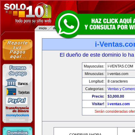
i-Ventas.c
El dueño de este dominio lo ha
Mayusculas:
I-VENTAS.COM
Minusculas:
i-ventas.com
Longitud:
8 caracteres
Categorias:
Ventas y Comerc
Precio:
$3,000.00
Visitar!
i-ventas.com
Serán consideradas ofer
R