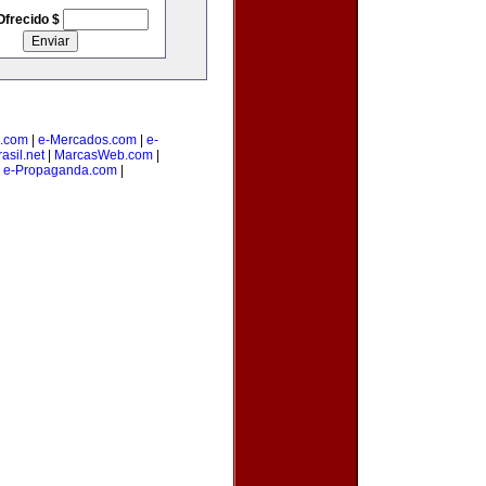
Ofrecido $
.com
|
e-Mercados.com
|
e-
asil.net
|
MarcasWeb.com
|
|
e-Propaganda.com
|