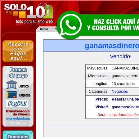
ganamasdiner
Vendido!
Mayusculas:
GANAMASDIN
Minusculas:
ganamasdinero
Longitud:
13 caracteres
Categorias:
Negocios
Precio:
Realizar una of
Visitar!
ganamasdiner
Serán consideradas ofer