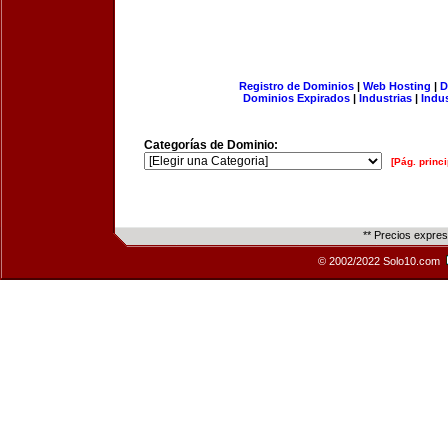
Registro de Dominios
|
Web Hosting
|
D
Dominios Expirados
|
Industrias
|
Indu
Categorías de Dominio:
[Pág. princi
** Precios expre
© 2002/2022 Solo10.com