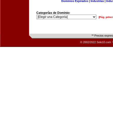
Dominios Expirados
|
Industrias
|
Indu
Categorías de Dominio:
[Pág. princi
** Precios expre
© 2002/2022 Solo10.com