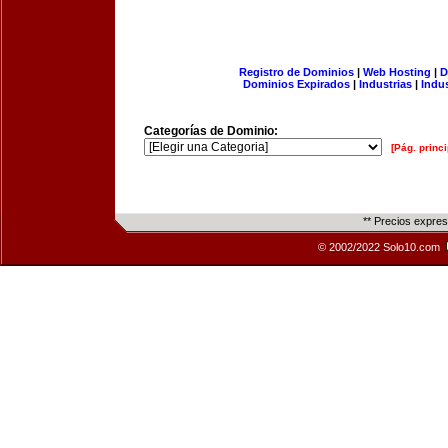
Registro de Dominios
|
Web Hosting
|
D
Dominios Expirados
|
Industrias
|
Indu
Categorías de Dominio:
[Pág. princi
** Precios expre
© 2002/2022 Solo10.com