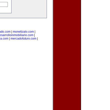
ado.com
|
monetizalo.com
|
esarrolloinmobiliario.com
|
ia.com
|
mercadofuturo.com
|