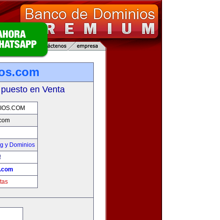
ios.com
 puesto en Venta
IOS.COM
.com
g y Dominios
!
s.com
tas