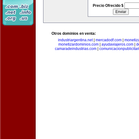
Precio Ofrecido $
Otros dominios en venta:
industriargentina.net
|
mercadodf.com
|
monetiz
monetizardominios.com
|
ayudaviajeros.com
|
d
camaradeindustrias.com
|
comunicacionpublicitar