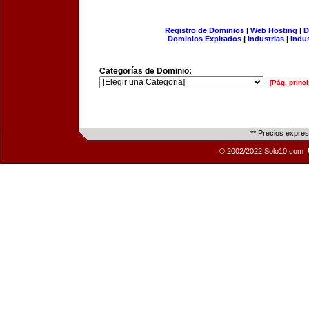
Registro de Dominios
|
Web Hosting
|
D
Dominios Expirados
|
Industrias
|
Indu
Categorías de Dominio:
[Pág. princi
** Precios expre
© 2002/2022 Solo10.com