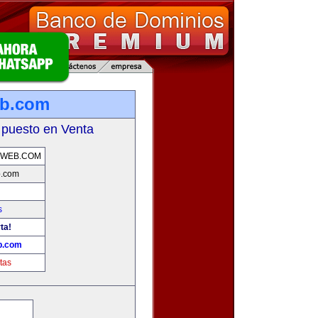
eb.com
 puesto en Venta
AWEB.COM
b.com
s
ta!
b.com
tas