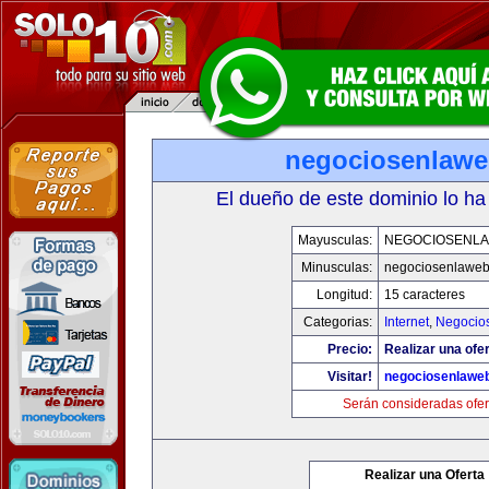
negociosenlaw
El dueño de este dominio lo ha
Mayusculas:
NEGOCIOSENL
Minusculas:
negociosenlawe
Longitud:
15 caracteres
Categorias:
Internet
,
Negocio
Precio:
Realizar una ofer
Visitar!
negociosenlawe
Serán consideradas ofer
Realizar una Oferta