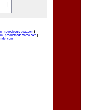
om
|
negociosuruguay.com
|
om
|
productosdemarca.com
|
ender.com
|