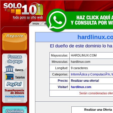
hardlinux.c
El dueño de este dominio lo ha
Mayusculas:
HARDLINUX.COM
Minusculas:
hardlinux.com
Longitud:
9 caracteres
Categorias:
InformÃ¡tica y ComputaciÃ³n
,
Precio:
Realizar una oferta!
Visitar!
hardlinux.com
Serán consideradas ofer
Realizar una Oferta