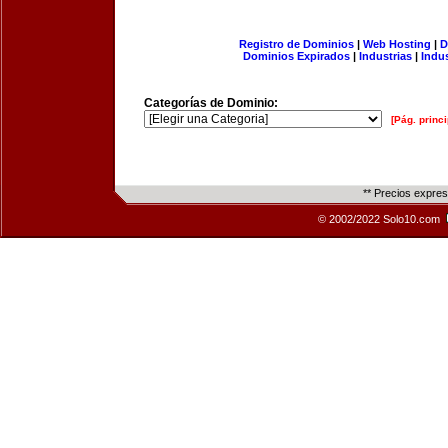
Registro de Dominios
|
Web Hosting
|
D
Dominios Expirados
|
Industrias
|
Indu
Categorías de Dominio:
[Pág. princi
** Precios expre
© 2002/2022 Solo10.com