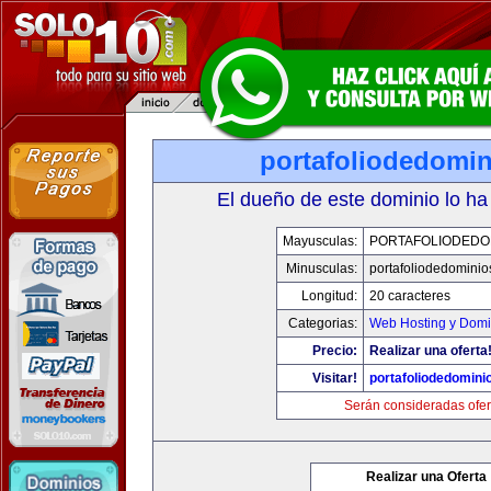
portafoliodedomi
El dueño de este dominio lo ha
Mayusculas:
PORTAFOLIODEDO
Minusculas:
portafoliodedomini
Longitud:
20 caracteres
Categorias:
Web Hosting y Domi
Precio:
Realizar una oferta
Visitar!
portafoliodedomini
Serán consideradas ofer
Realizar una Oferta