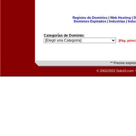
Registro de Dominios
|
Web Hosting
|
D
Dominios Expirados
|
Industrias
|
Indu
Categorías de Dominio:
[Pág. princi
** Precios expre
© 2002/2022 Solo10.com