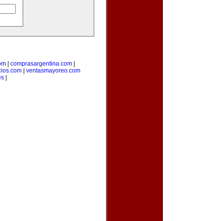
om
|
comprasargentina.com
|
ios.com
|
ventasmayoreo.com
es
|