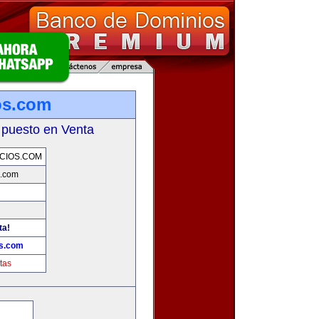
os.com
 puesto en Venta
CIOS.COM
.com
ta!
s.com
tas