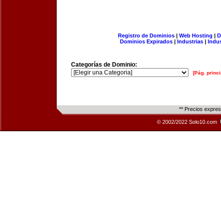
Registro de Dominios
|
Web Hosting
|
D
Dominios Expirados
|
Industrias
|
Indu
Categorías de Dominio:
[Pág. princi
** Precios expre
© 2002/2022 Solo10.com