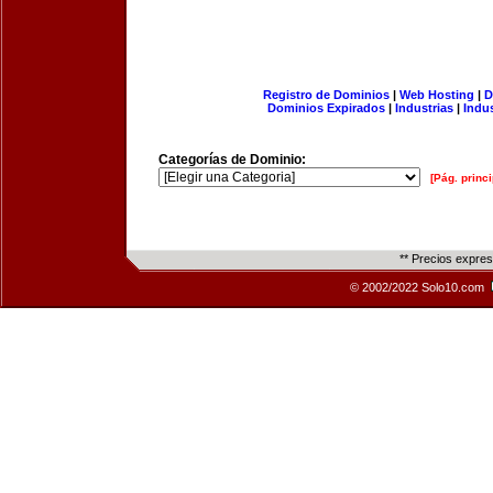
Registro de Dominios
|
Web Hosting
|
D
Dominios Expirados
|
Industrias
|
Indu
Categorías de Dominio:
[Pág. princi
** Precios expre
© 2002/2022 Solo10.com