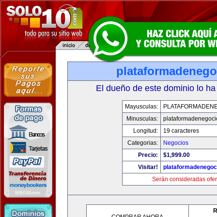
plataformadenego
El dueño de este dominio lo ha
Mayusculas:
PLATAFORMADEN
Minusculas:
plataformadenegoc
Longitud:
19 caracteres
Categorias:
Negocios
Precio:
$1,999.00
Visitar!
plataformadenegoc
Serán consideradas ofer
R