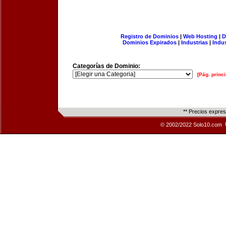
Registro de Dominios
|
Web Hosting
|
D
Dominios Expirados
|
Industrias
|
Indu
Categorías de Dominio:
[Pág. princi
** Precios expre
© 2002/2022 Solo10.com