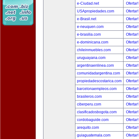
e-Ciudad.net
Ofertar
USApropiedades.com
Ofertar
e-Brasil.net
Ofertar
e-neuquen.com
Ofertar
e-brasilia.com
Ofertar
e-dominicana.com
Ofertar
chileinmuebles.com
Ofertar
uruguayana.com
Ofertar
argentinaenlinea.com
Ofertar
comunidadargentina.com
Ofertar
propiedadescostarica.com
Ofertar
barcelonaempleos.com
Ofertar
brasileros.com
Ofertar
ciberperu.com
Ofertar
clasificadosbogota.com
Ofertar
cordobaguide.com
Ofertar
arequito.com
Ofertar
guiaguatemala.com
Ofertar