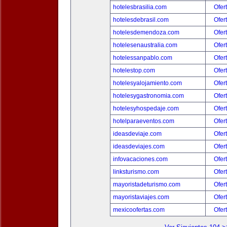
hotelesbrasilia.com
Ofer
hotelesdebrasil.com
Ofer
hotelesdemendoza.com
Ofer
hotelesenaustralia.com
Ofer
hotelessanpablo.com
Ofer
hotelestop.com
Ofer
hotelesyalojamiento.com
Ofer
hotelesygastronomia.com
Ofer
hotelesyhospedaje.com
Ofer
hotelparaeventos.com
Ofer
ideasdeviaje.com
Ofer
ideasdeviajes.com
Ofer
infovacaciones.com
Ofer
linksturismo.com
Ofer
mayoristadeturismo.com
Ofer
mayoristaviajes.com
Ofer
mexicoofertas.com
Ofer