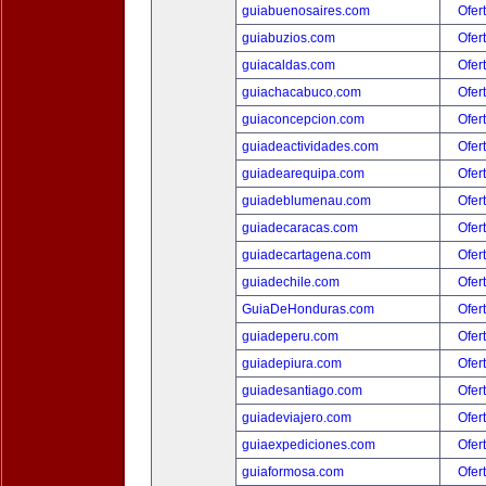
guiabuenosaires.com
Ofer
guiabuzios.com
Ofer
guiacaldas.com
Ofer
guiachacabuco.com
Ofer
guiaconcepcion.com
Ofer
guiadeactividades.com
Ofer
guiadearequipa.com
Ofer
guiadeblumenau.com
Ofer
guiadecaracas.com
Ofer
guiadecartagena.com
Ofer
guiadechile.com
Ofer
GuiaDeHonduras.com
Ofer
guiadeperu.com
Ofer
guiadepiura.com
Ofer
guiadesantiago.com
Ofer
guiadeviajero.com
Ofer
guiaexpediciones.com
Ofer
guiaformosa.com
Ofer