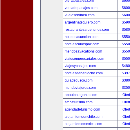
ofertapasajes.com
$600
ventadepasajes.com
$600
vuelosenlinea.com
$600
argentinatequiero.com
$590
restaurantesargentinos.com
$580
hotelesasuncion.com
$550
hotelescarlospaz.com
$550
mendozavacations.com
$550
viajesempresariales.com
$550
viajesypasajes.com
$480
hotelesdebariloche.com
$397
guiadecusco.com
$380
mundoviajeros.com
$350
aboutpatagonia.com
Ofer
africaturismo.com
Ofer
agendadeturismo.com
Ofer
alojamientoenchile.com
Ofer
alojamientomexico.com
Ofer