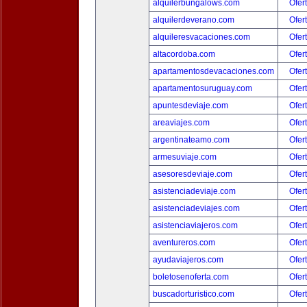
alquilerbungalows.com
Ofer
alquilerdeverano.com
Ofer
alquileresvacaciones.com
Ofer
altacordoba.com
Ofer
apartamentosdevacaciones.com
Ofer
apartamentosuruguay.com
Ofer
apuntesdeviaje.com
Ofer
areaviajes.com
Ofer
argentinateamo.com
Ofer
armesuviaje.com
Ofer
asesoresdeviaje.com
Ofer
asistenciadeviaje.com
Ofer
asistenciadeviajes.com
Ofer
asistenciaviajeros.com
Ofer
aventureros.com
Ofer
ayudaviajeros.com
Ofer
boletosenoferta.com
Ofer
buscadorturistico.com
Ofer