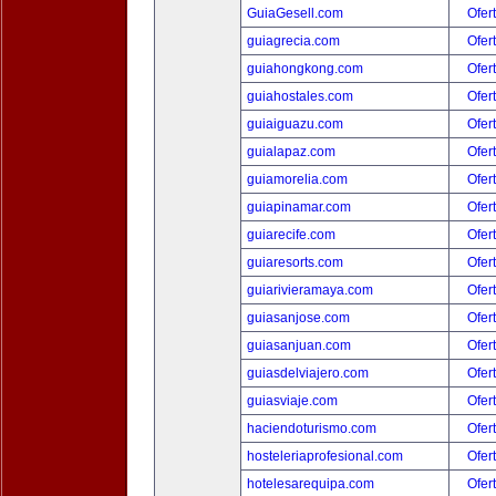
GuiaGesell.com
Ofer
guiagrecia.com
Ofer
guiahongkong.com
Ofer
guiahostales.com
Ofer
guiaiguazu.com
Ofer
guialapaz.com
Ofer
guiamorelia.com
Ofer
guiapinamar.com
Ofer
guiarecife.com
Ofer
guiaresorts.com
Ofer
guiarivieramaya.com
Ofer
guiasanjose.com
Ofer
guiasanjuan.com
Ofer
guiasdelviajero.com
Ofer
guiasviaje.com
Ofer
haciendoturismo.com
Ofer
hosteleriaprofesional.com
Ofer
hotelesarequipa.com
Ofer