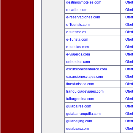
destinosyhoteles.com
Ofer
e-caribe.com
Ofer
e-reservaciones.com
Ofer
e-Tourists.com
Ofer
e-turismo.es
Ofer
e-Turista.com
Ofer
e-turistas.com
Ofer
e-viajeros.com
Ofer
enhoteles.com
Ofer
excursionesenbarco.com
Ofer
excursionesviajes.com
Ofer
fincaturistica.com
Ofer
franquiciadeviajes.com
Ofer
fullargentina.com
Ofer
guiabaires.com
Ofer
guiabarranquilla.com
Ofer
guiabeijing.com
Ofer
guiabsas.com
Ofer