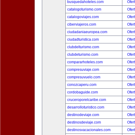
busquedahoteles.com
Ofer
catalogoturismo.com
Ofer
catalogoviajes.com
Ofer
ciberviajeros.com
Ofer
ciudadaniaeuropea.com
Ofer
ciudadturistica.com
Ofer
clubdelturismo.com
Ofer
clubdeturismo.com
Ofer
compararhoteles.com
Ofer
compresuviaje.com
Ofer
compresuvuelo.com
Ofer
conozcaperu.com
Ofer
cordobaguide.com
Ofer
cruceroporelcaribe.com
Ofer
desarrolloturistico.com
Ofer
destinodeviaje.com
Ofer
destinosdeviaje.com
Ofer
destinosvacacionales.com
Ofer