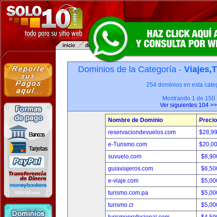
Dominios de la Categoría -
Viajes,
254 dominios en esta categ
Mostrando 1 de 150
Ver siguientes 104 >>
Nombre de Dominio
Precio
reservaciondevuelos.com
$28,9
e-Turismo.com
$20,0
suvuelo.com
$8,90
guiaviajeros.com
$6,50
e-viaje.com
$5,00
turismo.com.pa
$5,00
turismo.cr
$5,00