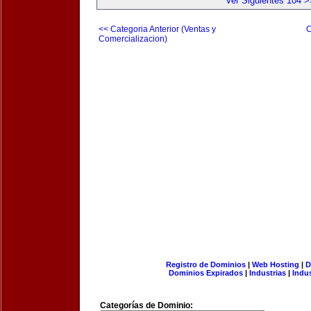
Ver Siguientes 104 >
<< Categoria Anterior (Ventas y
C
Comercializacion)
Registro de Dominios
|
Web Hosting
|
D
Dominios Expirados
|
Industrias
|
Indu
Categorías de Dominio: