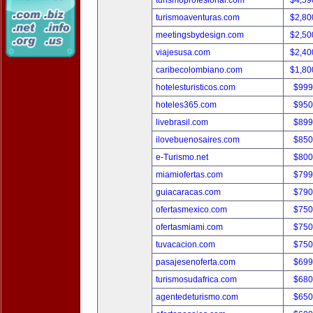
turismoprofesional.com
$4,59
turismoaventuras.com
$2,80
meetingsbydesign.com
$2,50
viajesusa.com
$2,40
caribecolombiano.com
$1,80
hotelesturisticos.com
$999
hoteles365.com
$950
livebrasil.com
$899
ilovebuenosaires.com
$850
e-Turismo.net
$800
miamiofertas.com
$799
guiacaracas.com
$790
ofertasmexico.com
$750
ofertasmiami.com
$750
tuvacacion.com
$750
pasajesenoferta.com
$699
turismosudafrica.com
$680
agentedeturismo.com
$650