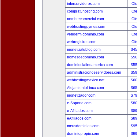
interservidores.com
Ofe
compratuhosting.com
Ofe
nombrecomercial.com
Ofe
webhostingpymes.com
Ofe
vendermidominio.com
Ofe
webregistros.com
Ofe
monetizatublog.com
$4
nomesdedominio.com
$5
dominioslatinoamerica.com
$5
administraciondeservidores.com
$5
webhostingmexico.net
$6
AlojamientoLinux.com
$6
monetizador.com
$7
e-Soporte.com
$8
e-Afiliados.com
$8
eAfiliados.com
$8
meusdominios.com
$9
dominiopropio.com
$9